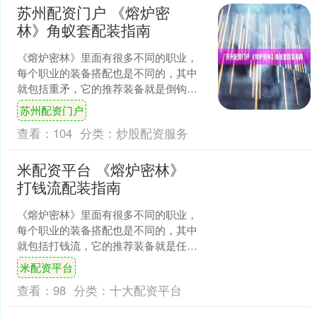
苏州配资门户 《熔炉密
林》角蚁套配装指南
《熔炉密林》里面有很多不同的职业，
每个职业的装备搭配也是不同的，其中
就包括重矛，它的推荐装备就是倒钩长
矛(破招护身宝石，重抽宝石，沉重宝
苏州配资门户
石)，咕吼猿最棒头花，喵....
查看：
104
分类：
炒股配资服务
米配资平台 《熔炉密林》
打钱流配装指南
《熔炉密林》里面有很多不同的职业，
每个职业的装备搭配也是不同的，其中
就包括打钱流，它的推荐装备就是任意
武器(特福能量提取宝石)，牛拳王护头，
米配资平台
孤呱蝠冲锋衣，孤呱蝠....
查看：
98
分类：
十大配资平台