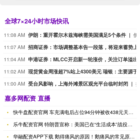
全球7×24小时市场快讯
11:08 AM
伊朗：重开霍尔木兹海峡需美国满足5个条件
伊朗最高国家安全委员会秘书佐勒加德尔表示，如果美国不改变其行为，霍尔木兹海峡将维持关闭状态，重开霍尔木兹海峡的前提是美国满足永久停止对伊军事行动等
11:07 AM
招商证券：市场调
11:04 AM
申港证券：MLCC开启新
11:02 AM
现货黄金周涨超7%站上4300美
11:00 AM
受台风影响，上海外滩景区观光平台临时封闭
嘉多网配资 直播
快牛盘配资官网 车充满电后占位94分钟被收438元天价费用
乐牛配资官网 特朗普宣称：美国已在“生活成本”战役中获胜
华融配资APP下载 鹅得痛风的原因！鹅痛风的常见原因及防治！