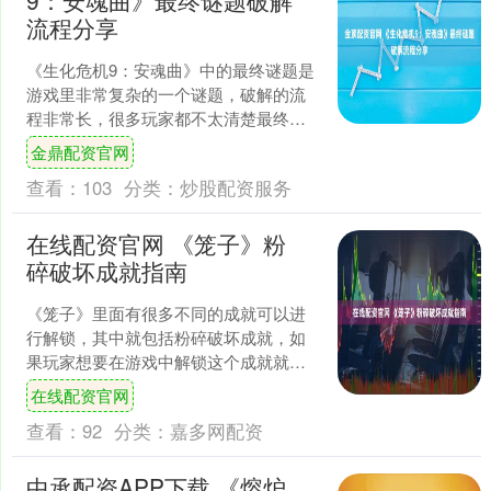
流程分享
《生化危机9：安魂曲》中的最终谜题是
游戏里非常复杂的一个谜题，破解的流
程非常长，很多玩家都不太清楚最终谜
题怎么破解，其实破解需要做很多前置
金鼎配资官网
任务，首先我们需要到达....
查看：
103
分类：
炒股配资服务
在线配资官网 《笼子》粉
碎破坏成就指南
《笼子》里面有很多不同的成就可以进
行解锁，其中就包括粉碎破坏成就，如
果玩家想要在游戏中解锁这个成就就需
要在游戏开始后砸开一百个箱子，有一
在线配资官网
点需要注意就是可以将玩家....
查看：
92
分类：
嘉多网配资
中承配资APP下载 《熔炉