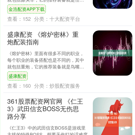
轻武器(移速宝石，崭新宝石，移速宝
金浩配资APP下载
石)，鬼怪蒜头顶蒜苗，牛....
查看：
152
分类：
十大配资平台
盛康配资 《熔炉密林》重
炮配装指南
《熔炉密林》里面有很多不同的职业，
每个职业的装备搭配也是不同的，其中
就包括重炮，它的推荐装备就是鸟嘴伤
痛灯塔(头目护身宝石，重抽宝石，沉重
盛康配资
宝石)，咕吼猿最棒头花....
查看：
160
分类：
炒股配资服务
361股票配资网官网 《仁王
3》武田信玄BOSS无伤思
路分享
《仁王3》中的武田信玄BOSS是游戏里
主线的特殊BOSS，想要无伤打的话难度