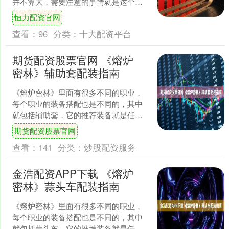
并不算大，需要注意的事情就是这个家
伙长枪的攻击前摇比较长，所以基本是
恒力配资官网
个人连招练习，简....
查看：
96
分类：
十大配资平台
期货配资股票官网 《熔炉
密林》辅助套配装指南
《熔炉密林》里面有很多不同的职业，
每个职业的装备搭配也是不同的，其中
就包括辅助套，它的推荐装备就是任意
瓜豆武器(治愈宝石，重抽宝石，治愈宝
期货配资股票官网
石)，雪绒球护耳帽，瓜....
查看：
141
分类：
炒股配资服务
金浩配资APP下载 《熔炉
密林》蒜头车配装指南
《熔炉密林》里面有很多不同的职业，
每个职业的装备搭配也是不同的，其中
就包括蒜头车，它的推荐装备就是任意