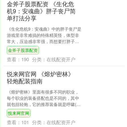
金斧子股票配资 《生化危
机9：安魂曲》胖子丧尸简
单打法分享
《生化危机9：安魂曲》中的胖子丧尸是
游戏里非常难搞的特殊精英怪，体型非
常大，压迫感非常强，而想要打胖子丧
尸的话可以先看情况，比如阁楼那里的
金斧子股票配资
胖子丧尸，勾引到小门的....
查看：
190
分类：
在线配资开户
悦来网官网 《熔炉密林》
轻炮配装指南
《熔炉密林》里面有很多不同的职业，
每个职业的装备搭配也是不同的，其中
就包括轻炮，它的推荐装备就是呼啸(轻
便宝石，耐心宝石，贯注伤害宝石)，霜
悦来网官网
豪猪头带，千植鹤华服....
查看：
101
分类：
在线配资开户