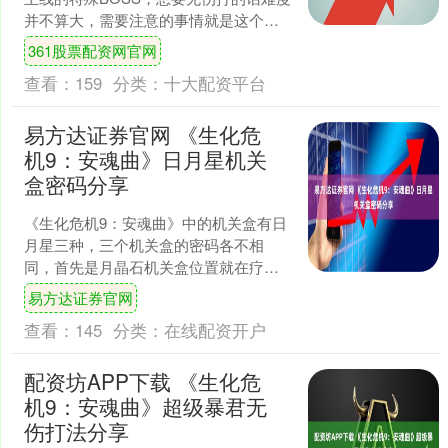
并不算大，需要注意的事情就是这个家
伙具有弹反技强行中断我方攻势，所以
361股票配资网官网
在输出一套后闪避....
查看：
159
分类：
十大配资平台
易方达证券官网 《生化危
机9：安魂曲》日月星机关
盒密码分享
《生化危机9：安魂曲》中的机关盒有日
月星三种，三个机关盒的密码各不相
同，首先是月晶石机关盒位置就在疗养
院的理事长室，密码是月亮-太阳-星星-
易方达证券官网
月亮，然后是日晶石，....
查看：
145
分类：
在线配资开户
配资坊APP下载 《生化危
机9：安魂曲》超级暴君无
伤打法分享