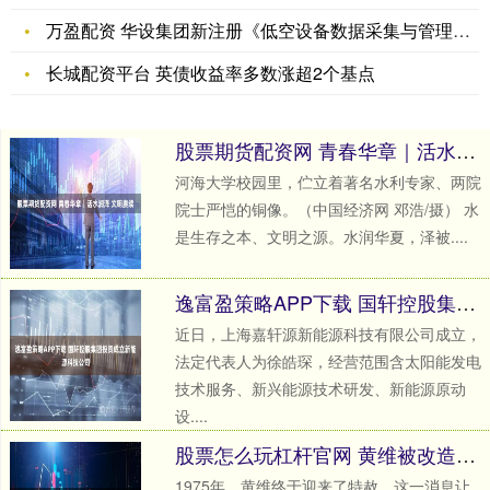
万盈配资 华设集团新注册《低空设备数据采集与管理系统V1.0
长城配资平台 英债收益率多数涨超2个基点
股票期货配资网 青春华章｜活水润泽 文明赓续
河海大学校园里，伫立着著名水利专家、两院
院士严恺的铜像。（中国经济网 邓浩/摄） 水
是生存之本、文明之源。水润华夏，泽被....
逸富盈策略APP下载 国轩控股集团投资成立新能源科技公司
近日，上海嘉轩源新能源科技有限公司成立，
法定代表人为徐皓琛，经营范围含太阳能发电
技术服务、新兴能源技术研发、新能源原动
设....
股票怎么玩杠杆官网 黄维被改造了27年，最后一批获得特赦，出来后为何十分得意？_蔡若曙_妻子_战犯
1975年，黄维终于迎来了特赦。这一消息让