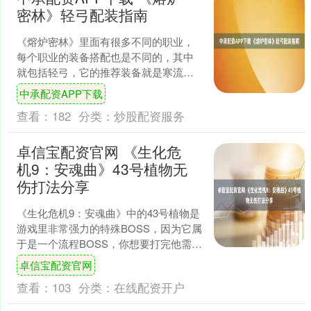
密林》轻弓配装指南
《熔炉密林》里面有很多不同的职业，
每个职业的装备搭配也是不同的，其中
就包括轻弓，它的推荐装备就是寒流箭/
泥沼荆棘/守林弓箭(耐心宝石，贯注伤害
中承配资APP下载
宝石，重抽宝石)，....
查看：
182
分类：
炒股配资服务
卓信宝配资官网 《生化危
机9：安魂曲》43号植物无
伤打法分享
《生化危机9：安魂曲》中的43号植物是
游戏里非常强力的特殊BOSS，因为它属
于是一个流程BOSS，你想要打完他需要
走很长的路，到最后打巨型植物的时候
卓信宝配资官网
可以直接使用....
查看：
103
分类：
在线配资开户