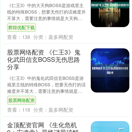
《仁王3》中的大天狗BOSS是游戏里主
线的特殊BOSS，想要无伤打的话难度并
不算大，需要注意的事情就是大天狗的
反击时点有些说法，无伤不能贸然出
辉煌优配下载
击，二连转起手可能....
查看：
138
分类：
嘉多网配资
股票网络配资 《仁王3》鬼
化武田信玄BOSS无伤思路
分享
《仁王3》中的鬼化武田信玄BOSS是游
戏里主线的特殊BOSS，想要无伤打的话
难度并不算大，需要注意的事情就是这
个家伙和武田信玄普通状态差不多，思
股票网络配资
路就是双减速，首....
查看：
118
分类：
嘉多网配资
金顶配资官网 《生化危机
9：安魂曲》最终谜题破解