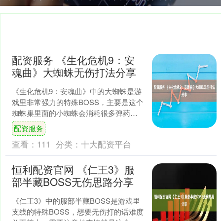
配资服务 《生化危机9：安
魂曲》大蜘蛛无伤打法分享
《生化危机9：安魂曲》中的大蜘蛛是游
戏里非常强力的特殊BOSS，主要是这个
蜘蛛巢里面的小蜘蛛会消耗很多弹药，
而想要打打大蜘蛛的话可以使用霰弹枪
配资服务
或者大口径左轮手枪....
查看：
111
分类：
十大配资平台
恒利配资官网 《仁王3》服
部半藏BOSS无伤思路分享
《仁王3》中的服部半藏BOSS是游戏里
支线的特殊BOSS，想要无伤打的话难度