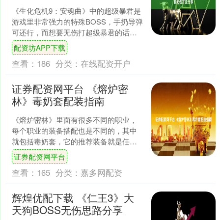
《生化危机9：安魂曲》中的超级暴君是
游戏里非常强力的特殊BOSS，手扔导弹
可还行，而想要无伤打超级暴君的话可
以先准备武器，推荐使用的武器就是神
配资坊APP下载
射手A1半自动步枪....
查看：
186
分类：
在线配资开户
证券配资网平台 《熔炉密
林》毒奶套配装指南
《熔炉密林》里面有很多不同的职业，
每个职业的装备搭配也是不同的，其中
就包括毒奶套，它的推荐装备就是任意
瓜豆武器(治愈宝石，重抽宝石，治愈宝
证券配资网平台
石)，窝螺丝克头盔，咕....
查看：
165
分类：
嘉多网配资
辉煌优配下载 《仁王3》大
天狗BOSS无伤思路分享